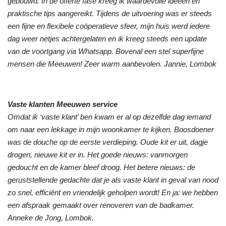
gebouwd. In de offerte fase kreeg ik waardevolle ideeën en
praktische tips aangereikt. Tijdens de uitvoering was er steeds
een fijne en flexibele coöperatieve sfeer, mijn huis werd iedere
dag weer netjes achtergelaten en ik kreeg steeds een update
van de voortgang via Whatsapp. Bovenal een stel superfijne
mensen die Meeuwen! Zeer warm aanbevolen. Jannie, Lombok
Vaste klanten Meeuwen service
Omdat ik ‘vaste klant’ ben kwam er al op dezelfde dag iemand
om naar een lekkage in mijn woonkamer te kijken. Boosdoener
was de douche op de eerste verdieping. Oude kit er uit, dagje
drogen, nieuwe kit er in. Het goede nieuws: vanmorgen
gedoucht en de kamer bleef droog. Het betere nieuws: de
geruststellende gedachte dat je als vaste klant in geval van nood
zo snel, efficiënt en vriendelijk geholpen wordt! En ja: we hebben
een afspraak gemaakt over renoveren van de badkamer.
Anneke de Jong, Lombok.