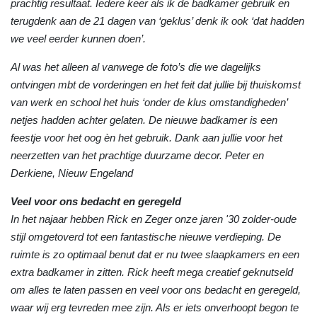
prachtig resultaat. Iedere keer als ik de badkamer gebruik en
terugdenk aan de 21 dagen van ‘geklus’ denk ik ook ‘dat hadden
we veel eerder kunnen doen’.
Al was het alleen al vanwege de foto’s die we dagelijks
ontvingen mbt de vorderingen en het feit dat jullie bij thuiskomst
van werk en school het huis ‘onder de klus omstandigheden’
netjes hadden achter gelaten. De nieuwe badkamer is een
feestje voor het oog èn het gebruik. Dank aan jullie voor het
neerzetten van het prachtige duurzame decor. Peter en
Derkiene, Nieuw Engeland
Veel voor ons bedacht en geregeld
In het najaar hebben Rick en Zeger onze jaren '30 zolder-oude
stijl omgetoverd tot een fantastische nieuwe verdieping. De
ruimte is zo optimaal benut dat er nu twee slaapkamers en een
extra badkamer in zitten. Rick heeft mega creatief geknutseld
om alles te laten passen en veel voor ons bedacht en geregeld,
waar wij erg tevreden mee zijn. Als er iets onverhoopt begon te