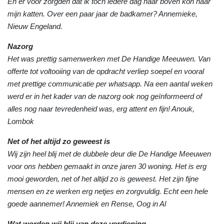
En er voor zorgden dat ik toch iedere dag naar boven kon naar
mijn katten. Over een paar jaar de badkamer? Annemieke,
Nieuw Engeland.
Nazorg
Het was prettig samenwerken met De Handige Meeuwen. Van
offerte tot voltooiing van de opdracht verliep soepel en vooral
met prettige communicatie per whatsapp. Na een aantal weken
werd er in het kader van de nazorg ook nog geïnformeerd of
alles nog naar tevredenheid was, erg attent en fijn! Anouk,
Lombok
Net of het altijd zo geweest is
Wij zijn heel blij met de dubbele deur die De Handige Meeuwen
voor ons hebben gemaakt in onze jaren 30 woning. Het is erg
mooi geworden, net of het altijd zo is geweest. Het zijn fijne
mensen en ze werken erg netjes en zorgvuldig. Echt een hele
goede aannemer! Annemiek en Rense, Oog in Al
Wat worden wij blij van deze verdieping