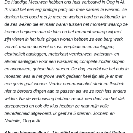
De Handige Meeuwen hebben ons huis verbouwd in Oog in Al.
Ik vond het een erg prettige partij om mee samen te werken. Ze
denken heel goed met je mee en werken hard en vakkundig. In
de zes weken die er maar waren tussen het moment waarop ze
konden beginnen aan de klus en het moment waarop wij met
zijn vieren in het huis gingen wonen hebben ze een berg werk
verzet: muren doorbreken, wc verplaatsen en aanleggen,
elektriciteit aanleggen, meterkast vernieuwen, wateraan- en
afvoer aanleggen voor een waskamer, complete zolder slopen
en opbouwen, gehele huis stucen. De dag voordat we het huis in
moesten was al het grove werk gedaan; heel fijn als je er met
een gezin gaat wonen. Verder communicatief sterk en flexibel:
niet te beroerd dingen aan te passen als we ze toch iets anders
wilden. Na de verbouwing hebben ze ook een deel van het dak
gerepareerd en ook die klus hebben ze naar mijn volle
tevredenheid uitgevoerd. Ik geef ze 5 sterren. Jochem en
Nathalie, Oog in Al.
Als we binnenvallen [...] is altijd wel iémand aan het fluiten