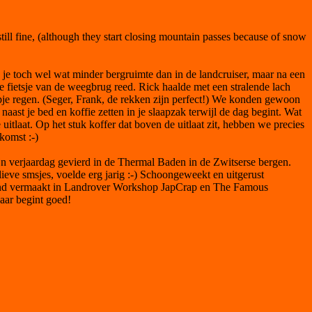
still fine, (although they start closing mountain passes because of snow
je toch wel wat minder bergruimte dan in de landcruiser, maar na een
 fietsje van de weegbrug reed. Rick haalde met een stralende lach
rupje regen. (Seger, Frank, de rekken zijn perfect!) We konden gewoon
aast je bed en koffie zetten in je slaapzak terwijl de dag begint. Wat
uitlaat. Op het stuk koffer dat boven de uitlaat zit, hebben we precies
komst :-)
ijn verjaardag gevierd in de Thermal Baden in de Zwitserse bergen.
 lieve smsjes, voelde erg jarig :-) Schoongeweekt en uitgerust
ekend vermaakt in Landrover Workshop JapCrap en The Famous
aar begint goed!