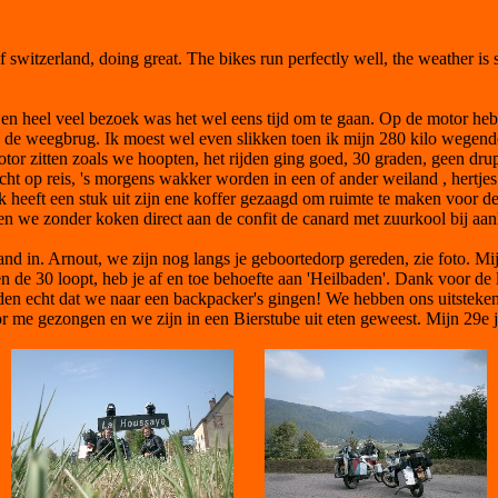
of switzerland, doing great. The bikes run perfectly well, the weather is 
n heel veel bezoek was het wel eens tijd om te gaan. Op de motor heb 
s de weegbrug. Ik moest wel even slikken toen ik mijn 280 kilo wegende
 motor zitten zoals we hoopten, het rijden ging goed, 30 graden, geen d
cht op reis, 's morgens wakker worden in een of ander weiland , hertjes n
k heeft een stuk uit zijn ene koffer gezaagd om ruimte te maken voor de 
en we zonder koken direct aan de confit de canard met zuurkool bij aan
and in. Arnout, we zijn nog langs je geboortedorp gereden, zie foto. M
gen de 30 loopt, heb je af en toe behoefte aan 'Heilbaden'. Dank voor de
ofden echt dat we naar een backpacker's gingen! We hebben ons uitst
or me gezongen en we zijn in een Bierstube uit eten geweest. Mijn 29e j