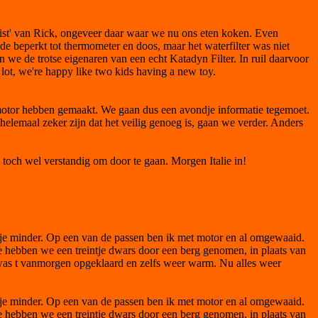
kist' van Rick, ongeveer daar waar we nu ons eten koken. Even
beperkt tot thermometer en doos, maar het waterfilter was niet
 we de trotse eigenaren van een echt Katadyn Filter. In ruil daarvoor
 lot, we're happy like two kids having a new toy.
e motor hebben gemaakt. We gaan dus een avondje informatie tegemoet.
 helemaal zeker zijn dat het veilig genoeg is, gaan we verder. Anders
toch wel verstandig om door te gaan. Morgen Italie in!
ikje minder. Op een van de passen ben ik met motor en al omgewaaid.
ie hebben we een treintje dwars door een berg genomen, in plaats van
g was t vanmorgen opgeklaard en zelfs weer warm. Nu alles weer
ikje minder. Op een van de passen ben ik met motor en al omgewaaid.
ie hebben we een treintje dwars door een berg genomen, in plaats van