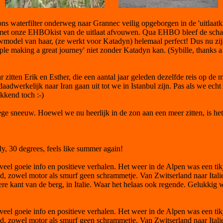
ns waterfilter onderweg naar Grannec veilig opgeborgen in de 'uitlaat
met onze EHBOkist van de uitlaat afvouwen. Qua EHBO bleef de schade 
wmodel van haar, (ze werkt voor Katadyn) helemaal perfect! Dus nu zijn
ple making a great journey' niet zonder Katadyn kan. (Sybille, thanks a
 zitten Erik en Esther, die een aantal jaar geleden dezelfde reis op d
aadwerkelijk naar Iran gaan uit tot we in Istanbul zijn. Pas als we echt
kkend toch :-)
e sneeuw. Hoewel we nu heerlijk in de zon aan een meer zitten, is het 
ly, 30 degrees, feels like summer again!
 veel goeie info en positieve verhalen. Het weer in de Alpen was een t
and, zowel motor als smurf geen schrammetje. Van Zwitserland naar Ital
ere kant van de berg, in Italie. Waar het helaas ook regende. Gelukki
 veel goeie info en positieve verhalen. Het weer in de Alpen was een t
and, zowel motor als smurf geen schrammetje. Van Zwitserland naar Ital