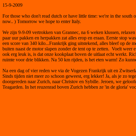
15-9-2009
For those who don't read dutch or have little time: we're in the south 
now.. ) Tomorrow we hope to enter Italy.
We zijn 9-9-09 vertrokken van Grannec, na 6 weken klussen, relaxen e
paar uur pakken en herpakken zat alles erop en eraan. Eerste stop wa
een score van 340 kilo...Frankrijk ging uitstekend, alles bleef op de
buiten naast de motor slapen zonder de tent op te zetten. Voelt weer e
ook erg leuk is, is dat onze kookplaat boven de uitlaat echt werkt. Ric
ruimte voor drie blikken. Na 50 km rijden, is het eten warm! Zo kunn
Na een dag of vier reden we via de Vogezen Frankrijk uit en Zwitserl
Sinds tijden niet meer zo schoon geweest, erg lekker! Ja, als je zo te
doorgereden naar Zurich, naar Christov en Sybille. Jeroen, we gelo
Teagarden. In het reuzenrad boven Zurich hebben ze 'in de gloria' vo