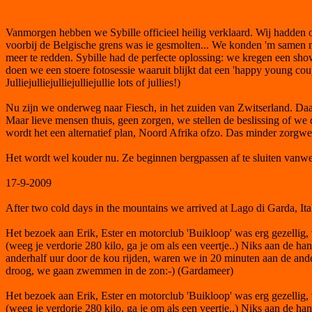
Vanmorgen hebben we Sybille officieel heilig verklaard. Wij hadden o
voorbij de Belgische grens was ie gesmolten... We konden 'm samen 
meer te redden. Sybille had de perfecte oplossing: we kregen een sho
doen we een stoere fotosessie waaruit blijkt dat een 'happy young cou
Julliejulliejulliejulliejullie lots of jullies!)
Nu zijn we onderweg naar Fiesch, in het zuiden van Zwitserland. Daar
Maar lieve mensen thuis, geen zorgen, we stellen de beslissing of we d
wordt het een alternatief plan, Noord Afrika ofzo. Das minder zorgwe
Het wordt wel kouder nu. Ze beginnen bergpassen af te sluiten vanweg
17-9-2009
After two cold days in the mountains we arrived at Lago di Garda, Ita
Het bezoek aan Erik, Ester en motorclub 'Buikloop' was erg gezellig,
(weeg je verdorie 280 kilo, ga je om als een veertje..) Niks aan de h
anderhalf uur door de kou rijden, waren we in 20 minuten aan de and
droog, we gaan zwemmen in de zon:-) (Gardameer)
Het bezoek aan Erik, Ester en motorclub 'Buikloop' was erg gezellig,
(weeg je verdorie 280 kilo, ga je om als een veertje..) Niks aan de h